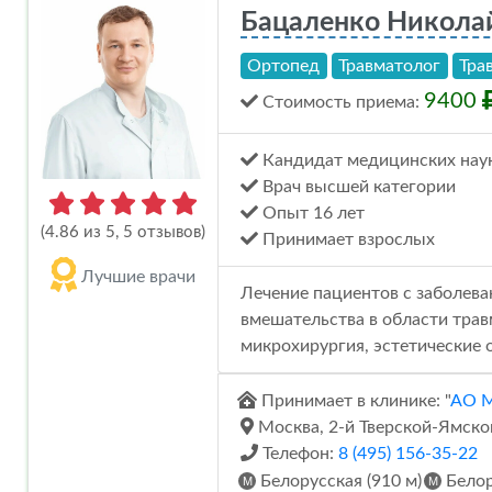
Бацаленко Никола
Ортопед
Травматолог
Тра
9400
Стоимость
приема
:
Кандидат медицинских нау
Врач высшей категории
Опыт 16 лет
(4.86 из 5, 5 отзывов)
Принимает взрослых
Лучшие врачи
Лечение пациентов с заболева
вмешательства в области трав
микрохирургия, эстетические 
Принимает в клинике: "
АО 
Москва, 2-й Тверской-Ямской 
Телефон:
8 (495) 156-35-22
Белорусская (910 м)
Белор