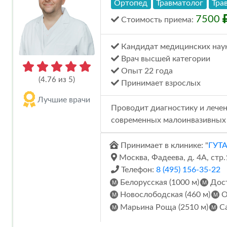
Ортопед
Травматолог
Тра
7500
Стоимость
приема
:
Кандидат медицинских нау
Врач высшей категории
Опыт 22 года
(4.76 из 5)
Принимает взрослых
Лучшие врачи
Проводит диагностику и лечен
современных малоинвазивных 
Принимает в клинике: "
ГУТ
Москва, Фадеева, д. 4А, стр.
Телефон:
8 (495) 156-35-22
Белорусская (1000 м)
Дост
Новослободская (460 м)
О
Марьина Роща (2510 м)
Са