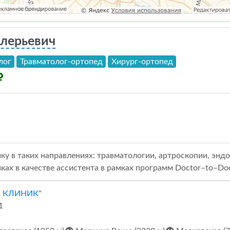
алерьевич
лог
Травматолог-ортопед
Хирург-ортопед
ку в таких направлениях: травматологии, артроскопии, энд
иках в качестве ассистента в рамках программ Doctor–to–Doc
А КЛИНИК
"
1