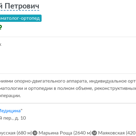
й Петрович
вматолог-ортопед
к
ниями опорно-двигательного аппарата, индивидуальное ор
матологии и ортопедии в полном объеме, реконструктивных 
операции.
Медицина
"
пер., д. 10
усская (680 м)
Марьина Роща (2640 м)
Маяковская (420