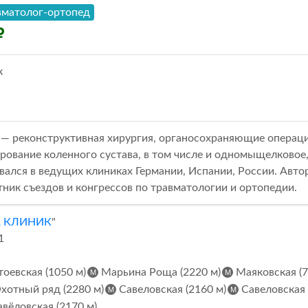
вматолог-ортопед
к
— реконструктивная хирургия, органосохраняющие операции
рование коленного сустава, в том числе и одномыщелковое,
ался в ведущих клиниках Германии, Испании, России. Автор
ник съездов и конгрессов по травматологии и ортопедии.
А КЛИНИК
"
1
оевская (1050 м)
Марьина Роща (2220 м)
Маяковская (7
хотный ряд (2280 м)
Савеловская (2160 м)
Савеловская 
вёловская (2170 м)