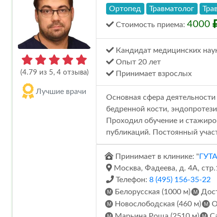
Ортопед
Травматолог
Тра
4000
Стоимость
приема
:
Кандидат медицинских нау
Опыт 20 лет
(4.79 из 5, 4 отзыва)
Принимает взрослых
Лучшие врачи
Основная сфера деятельности 
бедренной кости, эндопротези
Проходил обучение и стажиров
публикаций. Постоянный участ
Принимает в клинике: "
ГУТ
Москва, Фадеева, д. 4А, стр.
Телефон:
8 (495) 156-35-22
Белорусская (1000 м)
Дост
Новослободская (460 м)
О
Марьина Роща (2510 м)
Са