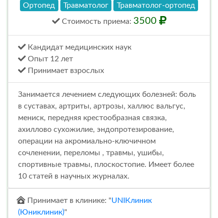
Ортопед
Травматолог
Травматолог-ортопед
3500
Стоимость
приема
:
Кандидат медицинских наук
Опыт 12 лет
Принимает взрослых
Занимается лечением следующих болезней: боль
в суставах, артриты, артрозы, халлюс вальгус,
мениск, передняя крестообразная связка,
ахиллово сухожилие, эндопротезирование,
операции на акромиально-ключичном
сочленении, переломы , травмы, ушибы,
спортивные травмы, плоскостопие. Имеет более
10 статей в научных журналах.
Принимает в клинике: "
UNIКлиник
(Юниклиник)
"