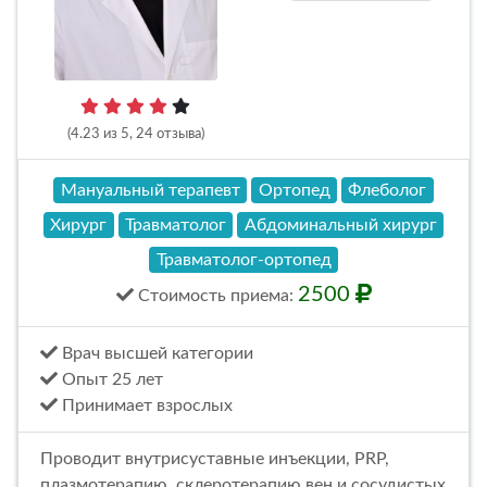
(4.23 из 5, 24 отзыва)
Мануальный терапевт
Ортопед
Флеболог
Хирург
Травматолог
Абдоминальный хирург
Травматолог-ортопед
2500
Стоимость
приема
:
Врач высшей категории
Опыт 25 лет
Принимает взрослых
Проводит внутрисуставные инъекции, PRP,
плазмотерапию, склеротерапию вен и сосудистых