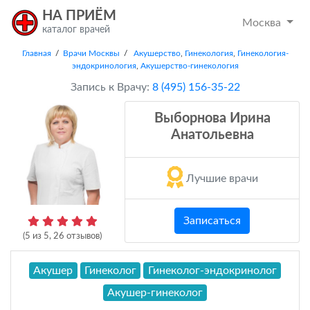
НА ПРИЁМ
Москва
каталог врачей
Главная
/
Врачи Москвы
/
Акушерство
,
Гинекология
,
Гинекология-
эндокринология
,
Акушерство-гинекология
Запись к Врачу:
8 (495) 156-35-22
Выборнова Ирина
Анатольевна
Лучшие врачи
Записаться
(
5
из
5
,
26
отзывов)
Акушер
Гинеколог
Гинеколог-эндокринолог
Акушер-гинеколог