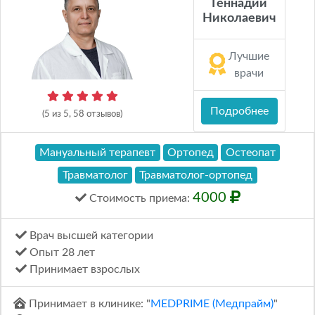
Геннадий
Николаевич
Лучшие
врачи
Подробнее
(5 из 5, 58 отзывов)
Мануальный терапевт
Ортопед
Остеопат
Травматолог
Травматолог-ортопед
4000
Стоимость
приема
:
Врач высшей категории
Опыт 28 лет
Принимает взрослых
Принимает в клинике: "
MEDPRIME (Медпрайм)
"