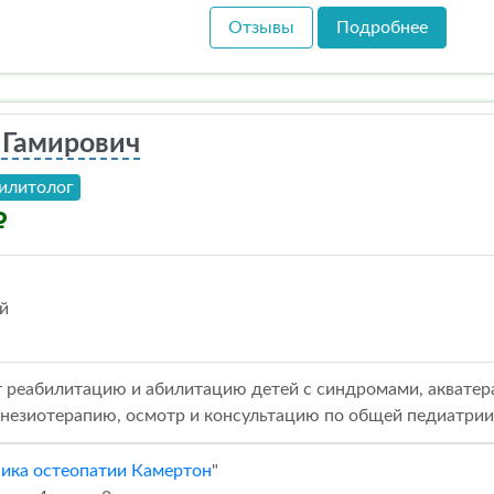
Отзывы
Подробнее
 Гамирович
илитолог
й
 реабилитацию и абилитацию детей с синдромами, акватера
незиотерапию, осмотр и консультацию по общей педиатрии
ика остеопатии Камертон
"