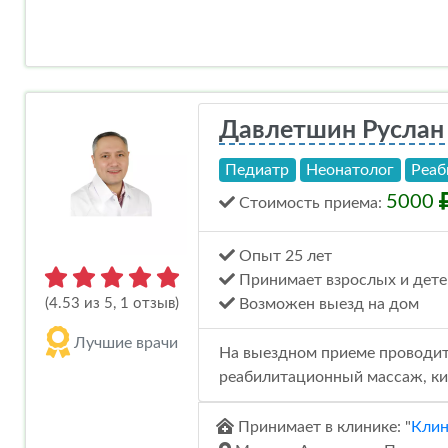
Давлетшин Руслан
Педиатр
Неонатолог
Реаб
5000
Стоимость
приема
:
Опыт 25 лет
Принимает взрослых и дете
(4.53 из 5, 1 отзыв)
Возможен выезд на дом
Лучшие врачи
На выездном приеме проводит
реабилитационный массаж, ки
Принимает в клинике: "
Клин