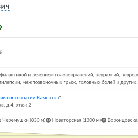
вич
й
филактикой и лечением головокружений, невралгий, неврозов
пилепсии, межпозвоночных грыж, головных болей и других 
ика остеопатии Камертон
"
, д.4, этаж 2
 Черемушки (830 м)
Новаторская (1300 м)
Воронцовская