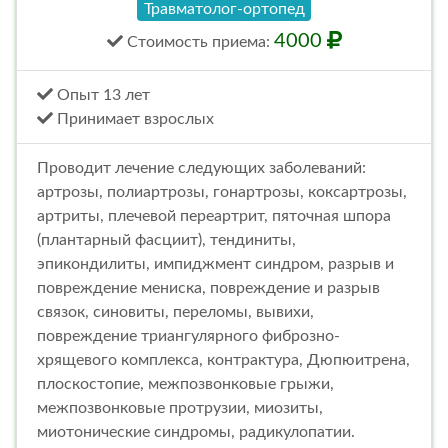
Травматолог-ортопед
4000
Стоимость
приема
:
Опыт 13 лет
Принимает взрослых
Проводит лечение следующих заболеваний:
артрозы, полиартрозы, гонартрозы, коксартрозы,
артриты, плечевой переартрит, пяточная шпора
(плантарный фасциит), тендиниты,
эпикондилиты, импиджмент синдром, разрыв и
повреждение мениска, повреждение и разрыв
связок, синовиты, переломы, вывихи,
повреждение триангулярного фиброзно-
хрящевого комплекса, контрактура, Дюпюитрена,
плоскостопие, межпозвонковые грыжи,
межпозвонковые протрузии, миозиты,
миотонические синдромы, радикулопатии.