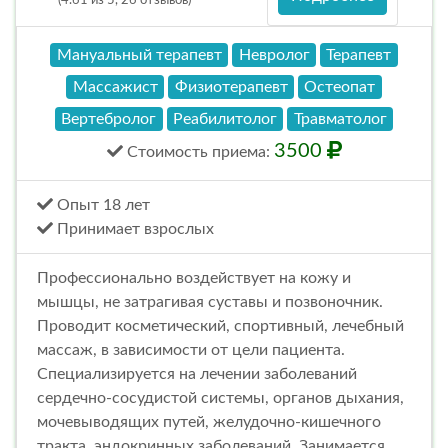
(4.61 из 5, 26 отзывов)
Мануальный терапевт
Невролог
Терапевт
Массажист
Физиотерапевт
Остеопат
Вертебролог
Реабилитолог
Травматолог
3500
Стоимость
приема
:
Опыт 18 лет
Принимает взрослых
Профессионально воздействует на кожу и
мышцы, не затрагивая суставы и позвоночник.
Проводит косметический, спортивный, лечебный
массаж, в зависимости от цели пациента.
Специализируется на лечении заболеваний
сердечно-сосудистой системы, органов дыхания,
мочевыводящих путей, желудочно-кишечного
тракта, эндокринных заболеваний. Занимается