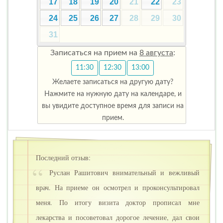
17
18
19
20
21
22
23
24
25
26
27
28
29
30
31
Записаться на прием на
8 августа
:
11:30
12:30
13:00
Желаете записаться на другую дату?
Нажмите на нужную дату на календаре, и
вы увидите доступное время для записи на
прием.
Последний отзыв:
Руслан Рашитович внимательный и вежливый
врач. На приеме он осмотрел и проконсультировал
меня. По итогу визита доктор прописал мне
лекарства и посоветовал дорогое лечение, дал свои